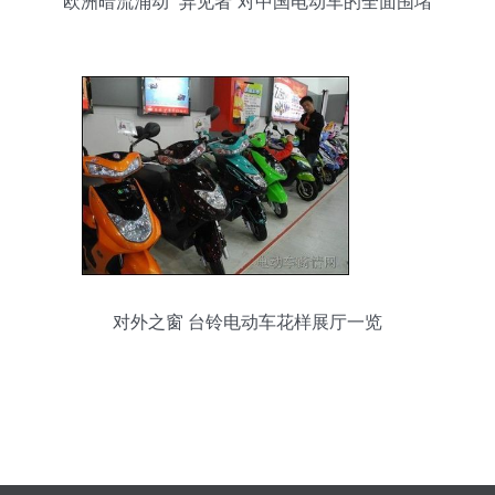
欧洲暗流涌动 “异见者”对中国电动车的全面围堵
对外之窗 台铃电动车花样展厅一览