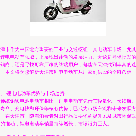
天津市作为中国北方重要的工业与交通枢纽，其电动车市场，尤
是锂电电动车领域，正展现出蓬勃的发展活力。无论是寻求批发
经销商，还是寻找可靠厂家的终端用户，都能在天津找到丰富的
择。本文将为您解析天津市锂电电动车从厂家到供应的全链条信
息。
一、 锂电电动车优势与市场趋势
与传统铅酸电池电动车相比，锂电电动车凭借其轻量化、长续航
长寿命、充电快和环保等核心优势，已成为市场主流和未来发展
向。在天津市，随着消费者对出行品质要求的提升以及城市环保
策的推动，锂电电动车销量持续增长，市场潜力巨大。